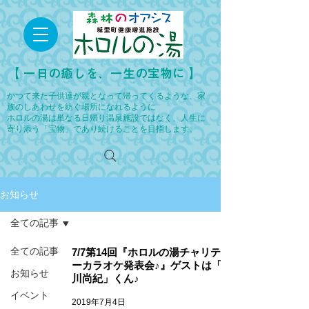
​【 一日の癒しを、一生の宝物に 】
かつて来た子供達が親となって帰ってくるような、家
族のしあわせを紡ぐ場所になれるように
ホロルの湯は単なる日帰り温泉施設ではなく、人生に
寄り添う「宝物」であり続けることを目指します。
お知らせ
全ての記事
全ての記事
7/7第14回『ホロルの湯チャリティ
ーカラオケ発表会♪』ゲストは「木
お知らせ
川尚紀」くん♪
イベント
2019年7月4日