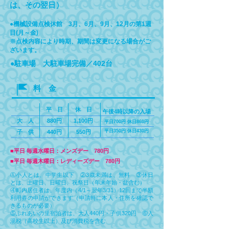
は、その翌日）
●機械設備点検休館 3月、6月、9月、12月の第1週
目(月～金)
​※点検内容により時期、期間は変更になる場合がご
ざいます。
●駐車場 大駐車場完備／402台
料 金
平 日
休 日
午後4時以降の入場
大 人
880円
1,100円
平日700円 休日860円
平日350円 休日430円
子 供
440円
550円
■平日 毎週水曜日：メンズデー 780円
■平日 毎週木曜日：レディーズデー 780円
①小人とは、中学生以下 ②3歳未満は、無料 ③休日
とは、土曜日、日曜日、祝祭日（年末年始・盆含む）
④町内居住者は、年度内（4/1～翌年3/31）12回まで半額
利用券の申請ができます（申請時に本人・住所を確認で
きるものが必要）
⑤ふれあいの里宿泊者は、大人44
0円・子供320円
⑥入
湯税（高校生以上）及び消費税を含む