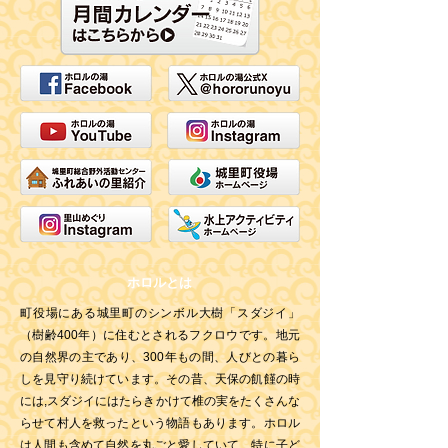
ホロルとは
町役場にある城里町のシンボル大樹「スダジイ」
（樹齢400年）に住むとされるフクロウです。地元
の自然界の主であり、300年もの間、人びとの暮ら
しを見守り続けています。その昔、天保の飢饉の時
には,スダジイにはたらきかけて椎の実をたくさんな
らせて村人を救ったという物語もあります。ホロル
は人間も含めて自然を丸ごと愛していて、特に子ど