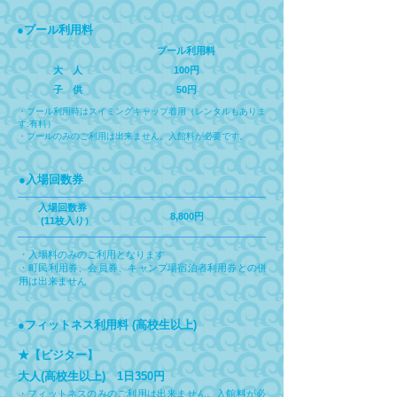
●プール利用料
プール利用料
大 人
100円
子 供
50円
・プール利用時はスイミングキャップ着用（レンタルもありま
す:有料）
・プールのみのご利用は出来ません。入館料が必要です。
●入場回数券
入場回数券
8,800円
(11枚入り）
・入場料のみのご利用となります
・町民利用券、会員券、キャンプ場宿泊者利用券との併
用は出来ません
●フィットネス利用料 (高校生以上)
​★【ビジター】
大人(高校生以上) 1日350円
・フィットネスのみのご利用は出来ません。入館料が必