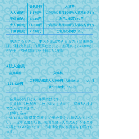
会員券料
入場料
大人 (町内)
9,870円
ご利用の都度300円(入湯税を含む)
子供 (町内)
4,940円
ご利用の都度150円
大人 (町外)
14,810円
ご利用の都度300円(入湯税を含む)
子供 (町外)
7,410円
ご利用の都度150円
・申請するときは、本人を確認できるもの（健康保険
証、運転免許証、住民票など）と、顔写真（2.4×3cm）
が必要 ・有効期限は発行日より1年間
●法人会員
会員券料
入場料
ご利用の都度大人300円
、小人（3
（入湯税含む）
123,420円
歳〜中学生）150円
・会員券発行日から1年間有効です。
・従業員に1枚配布。1枚で本人を含めてご家族5名様ま
でご入場できます。
〈お申し込み〉
①ホロルの湯指定口座まで年会費をお振込みくださ
い。 ②申込書と役員、社員名簿（氏名のみ）をホロル
の湯までFAX願います。 ③名簿全員の会員券をお届けし
ます。