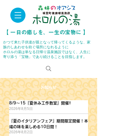
​【 一日の癒しを、一生の宝物に 】
かつて来た子供達が親となって帰ってくるような、家
族のしあわせを紡ぐ場所になれるように
ホロルの湯は単なる日帰り温泉施設ではなく、人生に
寄り添う「宝物」であり続けることを目指します。
お知らせ
8/9～15『夏休み工作教室』開催‼
8/9～15『夏休み工作教室』開催‼
2026年8月5日
『夏のイタリアンフェア』期間限定開催！本
『夏のイタリアンフェア』期間限定開催！本場の味を楽しめる10日間！
場の味を楽しめる10日間！
2026年8月2日