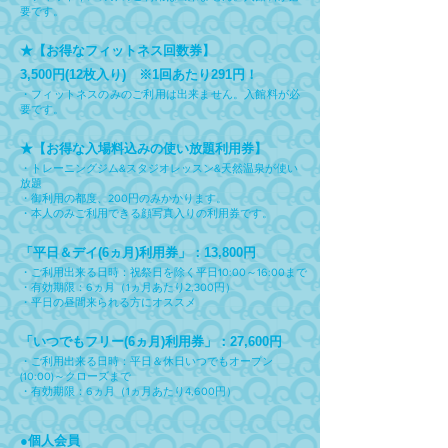
要です。
★【お得なフィットネス回数券】
3,500円(12枚入り) ※1回あたり291円！
・フィットネスのみのご利用は出来ません。入館料が必
要です。
★【お得な入場料込みの使い放題利用券】
・トレーニングジム&スタジオレッスン&天然温泉が使い
放題
・御利用の都度、200円のみかかります。
・本人のみご利用できる顔写真入りの利用券です。
「平日＆デイ(6ヵ月)利用券」：13,800円
・ご利用出来る日時：祝祭日を除く平日10:00～16:00まで
・有効期限：6ヵ月（1ヵ月あたり2,300円）
​・平日の昼間来られる方にオススメ
「いつでもフリー(6ヵ月)利用券」：27,600円
・ご利用出来る日時：平日＆休日いつでもオープン
(10:00)～クローズまで
・有効期限：6ヵ月（1ヵ月あたり4,600円）​
●個人会員