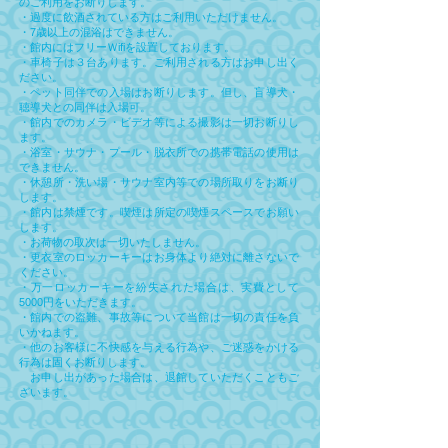
のご利用をお断りします。
・過度に飲酒されている方はご利用いただけません。
・7歳以上の混浴はできません。
・館内にはフリーＷifiを設置しております。
・車椅子は３台あります。ご利用される方はお申し出く
ださい。
・ペット同伴での入場はお断りします。但し、盲導犬・
聴導犬との同伴は入場可。
・館内でのカメラ・ビデオ等による撮影は一切お断りし
ます。
・浴室・サウナ・プール・脱衣所での携帯電話の使用は
できません。
・休憩所・洗い場・サウナ室内等での場所取りをお断り
します。
・館内は禁煙です。喫煙は所定の喫煙スペースでお願い
します。
・お荷物の取次は一切いたしません。
・更衣室のロッカーキーはお身体より絶対に離さないで
ください。
・万一ロッカーキーを紛失された場合は、実費として
5000円をいただきます。
・館内での盗難、事故等について当館は一切の責任を負
いかねます。
・他のお客様に不快感を与える行為や、ご迷惑をかける
行為は固くお断りします。
お申し出があった場合は、退館していただくこともご
ざいます。