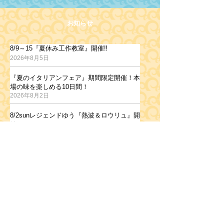
お知らせ
8/9～15『夏休み工作教室』開催‼
8/9～15『夏休み工作教室』開催‼
2026年8月5日
『夏のイタリアンフェア』期間限定開催！本
『夏のイタリアンフェア』期間限定開催！本場の味を楽しめる10日間！
場の味を楽しめる10日間！
2026年8月2日
8/2sunレジェンドゆう『熱波＆ロウリュ』開
8/2sunレジェンドゆう『熱波＆ロウリュ』開催！
催！
2026年7月26日
８月の営業のご案内
８月の営業のご案内
2026年7月26日
ホロルの湯『屋内温水プール』のご案内
ホロルの湯『屋内温水プール』のご案内
2026年7月22日
お知らせをもっと見る ▶