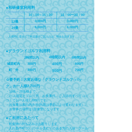
●和研修室利用料
10：00～15：00
16：00〜20：00
3,000円
3,000円
12畳
6,000円
6,000円
24畳
・入場時に受付にて申請書のご記入の上、料金を頂きます
●グラウンドゴルフ利用料
4時間以内
2時間以内
6時間以内
城里町内
300円
400円
600円
町 外
400円
700円
500円
☆要予約！大変お得な「グラウンドゴルフ･パッ
ク」お一人様2,700円
・10名～28名様まで。
​・バス送迎とプレイ代、お食事代、ご入浴代すべてコミ
コミでお一人様2,700円です。
​・お食事は幕の内弁当(内容は季節により変わります）。
​・お食事の場所は1階食堂になります。
●ご利用にあたって
・飲食物の持ち込みはお断りします。
・入れ墨/TATTO（シール含む）のある方の入浴・プール