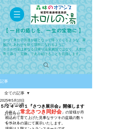
​【 一日の癒しを、一生の宝物に 】
かつて来た子供達が親となって帰ってくるような、家
族のしあわせを紡ぐ場所になれるように
ホロルの湯は単なる日帰り温泉施設ではなく、人生に
寄り添う「宝物」であり続けることを目指します。
記事
全ての記事
2025年5月10日
全ての記事
５/２４～６/１『さつき展示会』開催します
常北さつき同好会
今年も「
」の皆様が丹
お知らせ
精込めて育て上げた見事なサツキの盆栽の数々
イベント
をホロルの湯にて展示いたします。
場所は１階エントランスホールです。