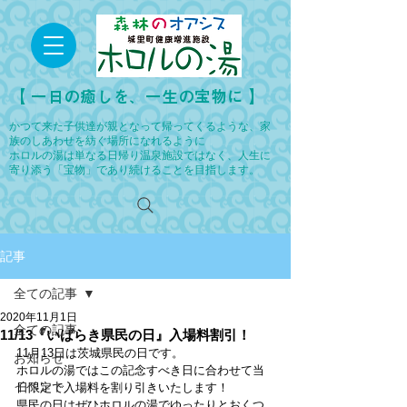
​【 一日の癒しを、一生の宝物に 】
かつて来た子供達が親となって帰ってくるような、家
族のしあわせを紡ぐ場所になれるように
ホロルの湯は単なる日帰り温泉施設ではなく、人生に
寄り添う「宝物」であり続けることを目指します。
記事
全ての記事
2020年11月1日
全ての記事
11/13『いばらき県民の日』入場料割引！
11月13日は茨城県民の日です。
お知らせ
ホロルの湯ではこの記念すべき日に合わせて当
イベント
日限定で入場料を割り引きいたします！
県民の日はぜひホロルの湯でゆったりとおくつ