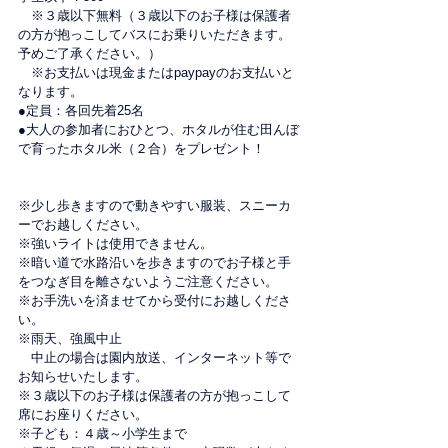
　※３歳以下無料（３歳以下のお子様は保護者
の方が抱っこしてバスにお乗りいただきます。
予めご了承ください。）
　※お支払いは現金またはpaypayのお支払いと
なります。
●定員：各回先着25名
●大人の参加者におひとつ、ホタルが住む田んぼ
で育ったホタル米（２合）をプレゼント！
※少し歩きますので動きやすい服装、スニーカ
ーでお越しください。
※強いライトは使用できません。
※暗い道で水路沿いを歩きますのでお子様と手
をつなぎ目を離さないようご注意ください。
※お手洗いを済ませてから受付にお越しくださ
い。
※雨天、強風中止
　中止の場合は園内放送、インターネット等で
お知らせいたします。
※３歳以下のお子様は保護者の方が抱っこして
席にお座りください。
※子ども：４歳～小学生まで