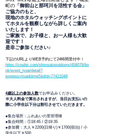
町の
「御前山と那珂川を活性する会」
ご協力のもと、
現地のホタルウォッチングポイントに
てホタルを観察しながら詳しくご案内
いたします！
ご家族で、お子様と、お一人様も大歓
迎です！
是非ご参加ください♪
下記のURLよりWEB予約にて24時間受付中！
https://coubic.com/shirosatooutdoors/458078/bo
ok/event_type/detail?
express=true&timeSlotId=77421048
4歳以上の参加人数
でお申込みください。
※大人料金で算出されますが、当日お支払いの
際に小学生以下分は割引させていただきます。
●集合場所：ふれあいの里管理棟
●集合時間：①18:45 / ②19:35
●参加費：大人￥2200(日帰り)￥1700(宿泊) / 小
学生以下￥500