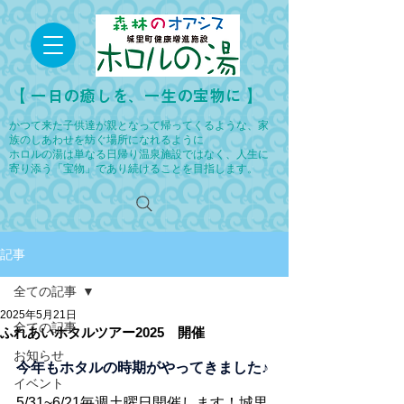
​【 一日の癒しを、一生の宝物に 】
かつて来た子供達が親となって帰ってくるような、家
族のしあわせを紡ぐ場所になれるように
ホロルの湯は単なる日帰り温泉施設ではなく、人生に
寄り添う「宝物」であり続けることを目指します。
記事
全ての記事
2025年5月21日
全ての記事
ふれあいホタルツアー2025 開催
お知らせ
今年もホタルの時期がやってきました♪
イベント
5/31~6/21毎週土曜日開催します！城里