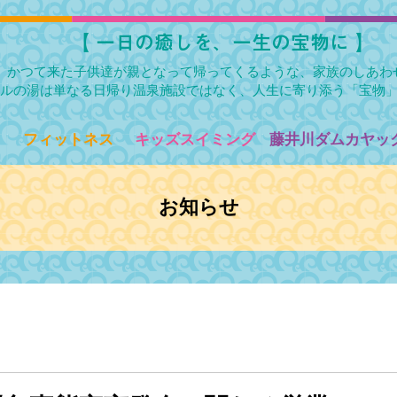
​【 一日の癒しを、一生の宝物に 】
かつて来た子供達が親となって帰ってくるような、家族のしあわ
ルの湯は単なる日帰り温泉施設ではなく、人生に寄り添う「宝物
フィットネス
キッズスイミング
藤井川ダムカヤック
お知らせ