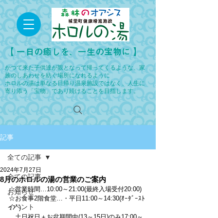
​【 一日の癒しを、一生の宝物に 】
かつて来た子供達が親となって帰ってくるような、家
族のしあわせを紡ぐ場所になれるように
ホロルの湯は単なる日帰り温泉施設ではなく、人生に
寄り添う「宝物」であり続けることを目指します。
記事
全ての記事
2024年7月27日
全ての記事
8月のホロルの湯の営業のご案内
☆営業時間…10:00～21:00(最終入場受付20:00)
お知らせ
☆お食事2階食堂…・平日11:00～14:30(ｵｰﾀﾞｰｽﾄ
イベント
ｯﾌﾟ)
　土日祝日＋お盆期間中(13～15日)のみ17:00～