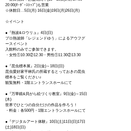
20:00(ｵｰﾀﾞｰｽﾄｯﾌﾟ)も営業
☆休館日…5日(月) 16日(金)19日(月)26日(月)
☆イベント
●『熱波&ロウリュ』4日(日)
プロ熱波師「レジェンドゆう」によるアウフグ
ースイベント
入館料のみでご参加できます。
・女性①10:30②12:30・男性①11:30②13:30
●『昆虫標本展』2日(金)～18日(日)
昆虫愛好家平林氏の所蔵するとっておきの昆虫
標本をご覧ください♪
観覧無料・1階エントランスホールにて
●『万華鏡&貝がら絵づくり教室』9日(金)～15日
(木)
世界でひとつの自分だけの作品を作ろう！
・料金：各500円・1階エントランスホールにて
●『デジタルアート体験』10日(土)11日(日)17日
(土)18日(日)