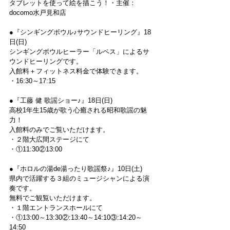
タブレットを使って絵を描こう！・主催：
docomo水戸見和店
●『シンギングボウル♪サウンドヒーリング』18
日(日)
シンギングボウルヒーラー「ルペス」によるサ
ウンドヒーリングです。
入館料＋フィットネス料金で体験できます。
・16:30～17:15
●『工藤 健 歌謡ショー♪』18日(日)
高校1年生15歳が歌う心癒される昭和歌謡の魅
力！
入館料のみでご覧いただけます。
・２階大広間ステージにて
・①11:30②13:00
●『ホロルの湯de湯ったり歌謡祭♪』10日(土)
県内で活躍する３組のミュージシャンによる演
奏です。
無料でご観覧いただけます。
・１階エントランスホールにて
・①13:00～13:30②:13:40～14:10③:14:20～
14:50