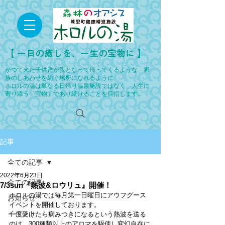
​【 一日の癒しを、一生の宝物に 】
かつて来た子供達が親となって帰ってくるような、家
族のしあわせを紡ぐ場所になれるように
ホロルの湯は単なる日帰り温泉施設ではなく、人生に
寄り添う「宝物」であり続けることを目指します。
記事
全ての記事
2022年6月23日
全ての記事
7/3sun『熱波&ロウリュ』開催！
ホロルの湯では毎月第一日曜日にアウフグース
お知らせ
イベントを開催しております。
イベント
一度受けたら病みつきになるという熱波を送る
のは、300種類以上のアロマを駆使し変幻自在に