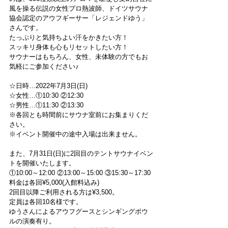
風を操る伝説の女性プロ熱波師、ドイツサウナ
協会認定のアウフギーサー「レジェンドゆう」
さんです。
たっぷりと気持ちよい汗をかきたい方！
スッキリ身体も心もリセットしたい方！
サウナーはもちろん、女性、未体験の方でもお
気軽にご参加ください♪
☆日時…2022年7月3日(日)
☆女性…①10:30 ②12:30
☆男性…①11:30 ②13:30
※各回とも時間前にサウナ室前にお集まりくだ
さい。
※イベント開催中の途中入場は出来ません。
また、7月31日(日)に2回目のテントサウナイベン
トを開催いたします。
①10:00～12:00 ②13:00～15:00 ③15:30～17:30
料金は各回¥5,000(入館料込み)
2回目以降ご利用される方は¥3,500。
定員は各回10名様です。
ゆうさんによるアウフグースとシンギングボウ
ルの演奏有り。