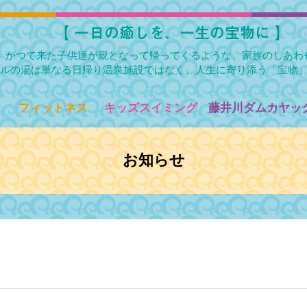
​【 一日の癒しを、一生の宝物に 】
かつて来た子供達が親となって帰ってくるような、家族のしあわ
ルの湯は単なる日帰り温泉施設ではなく、人生に寄り添う「宝物
フィットネス
キッズスイミング
藤井川ダムカヤック
お知らせ