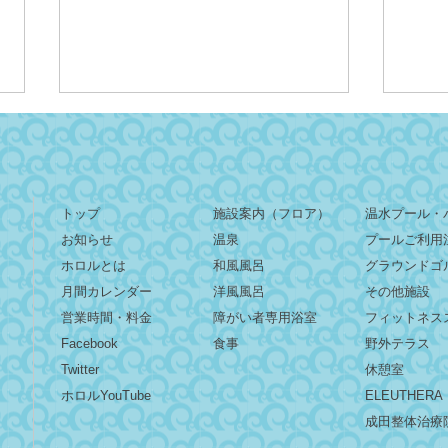
トップ
施設案内（フロア）
温水プール・
お知らせ
温泉
プールご利用
ホロルとは
和風風呂
グラウンドゴ
『夏のイタリアンフェア』期
8/
​​月間カレンダー
洋風風呂
その他施設
間限定開催！本場の味を楽し
＆ロ
営業時間・料金
障がい者専用浴室
フィットネス
める10日間！
Facebook
食事
野外テラス
Twitter
休憩室
​ホロルYouTube
ELEUTHERA
成田整体治療