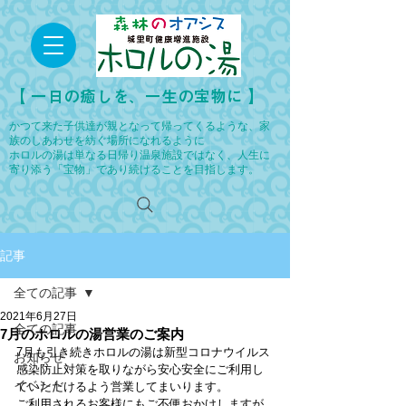
​【 一日の癒しを、一生の宝物に 】
かつて来た子供達が親となって帰ってくるような、家
族のしあわせを紡ぐ場所になれるように
ホロルの湯は単なる日帰り温泉施設ではなく、人生に
寄り添う「宝物」であり続けることを目指します。
記事
全ての記事
2021年6月27日
全ての記事
7月のホロルの湯営業のご案内
7月も引き続きホロルの湯は新型コロナウイルス
お知らせ
感染防止対策を取りながら安心安全にご利用し
イベント
ていただけるよう営業してまいります。
ご利用されるお客様にもご不便おかけしますが