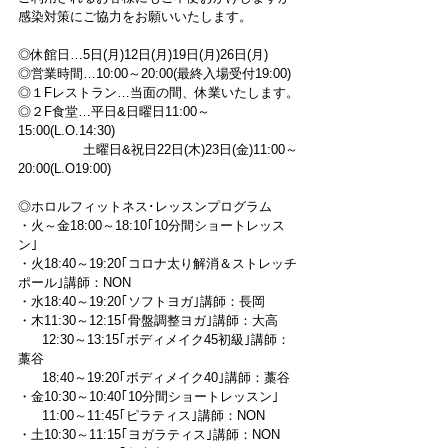
感染対策にご協力をお願いいたします。
◎休館日…5日(月)12日(月)19日(月)26日(月)
◎営業時間…10:00～20:00(最終入場受付19:00)
◎１Fレストラン…当面の間、休業いたします。
◎２F食堂…平日&日曜日11:00～
15:00(L.O.14:30)
　　　　　土曜日&祝日22日(木)23日(金)11:00～
20:00(L.O19:00)
◎ホロルフィットネス･レッスンプログラム
・火～金18:00～18:10｢10分間ショートレッス
ン｣
・火18:40～19:20｢コロナ太り解消＆ストレッチ
ポール｣講師：NON
・水18:40～19:20｢ソフトヨガ｣講師：長岡
・木11:30～12:15｢骨盤調整ヨガ｣講師：大高
      12:30～13:15｢ボディメイク45初級｣講師：
藁谷
      18:40～19:20｢ボディメイク40｣講師：藁谷
・金10:30～10:40｢10分間ショートレッスン｣
      11:00～11:45｢ピラティス｣講師：NON
・土10:30～11:15｢ヨガラティス｣講師：NON