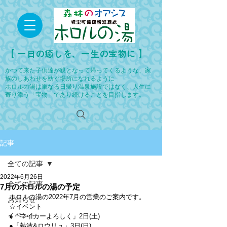
​【 一日の癒しを、一生の宝物に 】
かつて来た子供達が親となって帰ってくるような、家
族のしあわせを紡ぐ場所になれるように
ホロルの湯は単なる日帰り温泉施設ではなく、人生に
寄り添う「宝物」であり続けることを目指します。
記事
全ての記事
2022年6月26日
全ての記事
7月のホロルの湯の予定
ホロルの湯の2022年7月の営業のご案内です。
お知らせ
☆イベント
イベント
●「マイカーよろしく」2日(土)
●「熱波&ロウリュ」3日(日)