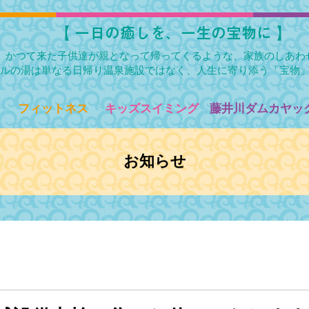
​【 一日の癒しを、一生の宝物に 】
かつて来た子供達が親となって帰ってくるような、家族のしあわ
ルの湯は単なる日帰り温泉施設ではなく、人生に寄り添う「宝物
フィットネス
キッズスイミング
藤井川ダムカヤック
お知らせ