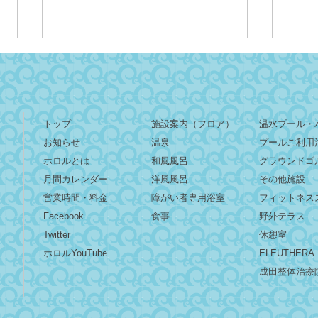
トップ
施設案内（フロア）
温水プール・
お知らせ
温泉
プールご利用
ホロルとは
和風風呂
グラウンドゴ
『夏のイタリアンフェア』期
8/
​​月間カレンダー
洋風風呂
その他施設
間限定開催！本場の味を楽し
＆ロ
営業時間・料金
障がい者専用浴室
フィットネス
める10日間！
Facebook
食事
野外テラス
Twitter
休憩室
​ホロルYouTube
ELEUTHERA
成田整体治療