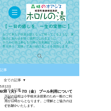
​【 一日の癒しを、一生の宝物に 】
かつて来た子供達が親となって帰ってくるような、家
族のしあわせを紡ぐ場所になれるように
ホロルの湯は単なる日帰り温泉施設ではなく、人生に
寄り添う「宝物」であり続けることを目指します。
記事
全ての記事
5月12日
全ての記事
6/30（火）～7/3（金） プール利用について
下記の日程は小学校水泳授業のため一般のご利
お知らせ
用が12時からとなります。ご理解とご協力のほ
イベント
どお願いいたします。