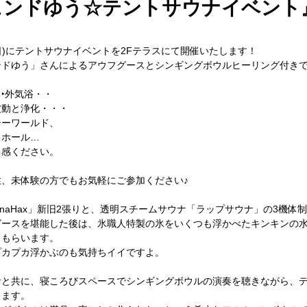
ジェンドゆう☆テントサウナイベント
(日)にテントサウナイベントを2Fテラスにて開催いたします！
ンドゆう」さんによるアウフグースとシンギングボウルヒーリング付き
‣外気浴・・
波動と浄化・・・
シーワールド、
クホール…
体感ください。
、未体験の方でもお気軽にご参加ください♪ 
unaHax」新旧2張りと、透明スチームサウナ「ラップサウナ」の3機体
ースを堪能した後は、氷職人特製の氷をいくつも浮かべたキンキンの水風呂(
てもらいます。
プカプカ浮かぶのも気持ちイイですよ。
音と共に、寝ころびスペースでシンギングボウルの演奏を聴きながら、
きます。