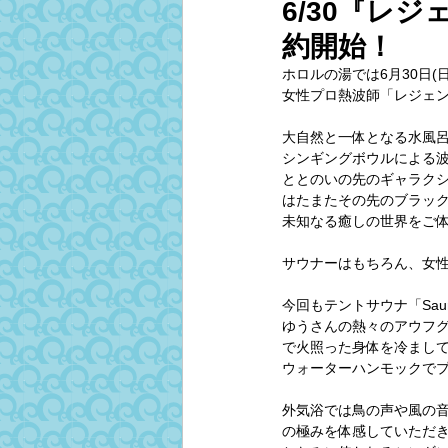
6/30『レ
約開始！
ホロルの湯では6月30日
女性プロ熱波師「レジェ
大自然と一体となる水風呂
シンギングボウルによる
ととのいの先のギャラク
はたまたその先のブラッ
未知なる癒しの世界をご
サウナーはもちろん、女性
今回もテントサウナ「Sa
ゆうさんの熱々のアウフグ
で火照った身体を冷まし
ウォーターハンモックで
外気浴では鳥の声や風の
の極みを体感していただ