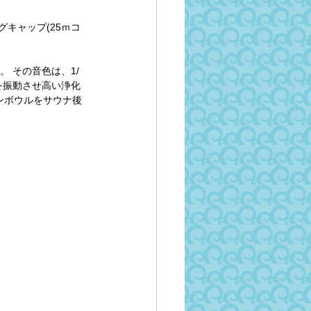
キャップ(25ｍコ
 その音色は、1/
を振動させ高い浄化
ンボウルをサウナ後