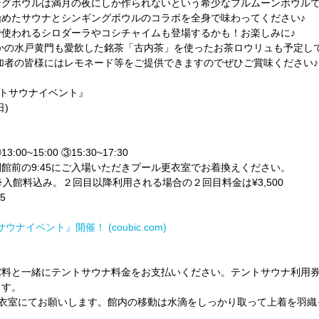
ングボウルは満月の夜にしか作られないという希少なフルムーンボウル
始めたサウナとシンギングボウルのコラボを全身で味わってください♪
使われるシロダーラやコシチャイムも登場するかも！お楽しみに♪
かの水戸黄門も愛飲した銘茶「古内茶」を使ったお茶ロウリュも予定し
加者の皆様にはレモネード等をご提供できますのでぜひご賞味ください♪
ントサウナイベント』
日)
:00~15:00 ③15:30~17:30
館前の9:45にご入場いただきプール更衣室でお着換えください。
円※入館料込み。２回目以降利用される場合の２回目料金は¥3,500
5
トサウナイベント』開催！ (
coubic.com
)
館料と一緒にテントサウナ料金をお支払いください。テントサウナ利用
ます。
更衣室にてお願いします。館内の移動は水滴をしっかり取って上着を羽織