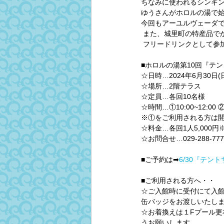
ちなみに使われるシンギ
ゆうさんがホロルの湯で
今回もアーユルヴェーダで
 また、城里町の特産品で
 フリードリンクとして参
■ホロルの湯第10回『テ
☆日時…2024年6月30日(
☆場所…2階テラス
☆定員…各回10名様
☆時間…①10:00~12:00 ②13
※①をご利用される方は開
☆料金…各回1人5,000
☆お問合せ…029-288-777
■ご予約は➡
6/30『テン
■ご利用される方へ・・
☆ご入館時に受付にて入
缶バッジをお渡しいたし
☆お着換えは１Fプール
うお願いします。