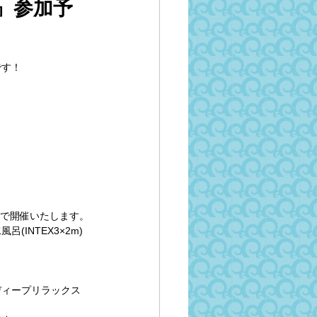
』参加予
です！
制で開催いたします。
INTEX3×2m)
ディープリラックス