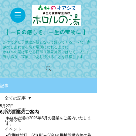
​【 一日の癒しを、一生の宝物に 】
かつて来た子供達が親となって帰ってくるような、家
族のしあわせを紡ぐ場所になれるように
ホロルの湯は単なる日帰り温泉施設ではなく、人生に
寄り添う「宝物」であり続けることを目指します。
記事
全ての記事
5月27日
全ての記事
6月の営業のご案内
ホロルの湯の2026年6月の営業をご案内いたしま
お知らせ
す。
イベント
●定期休館日…6/1(月)～5(金)※機械設備点検の為