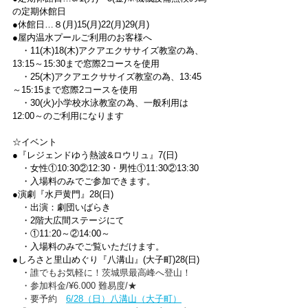
の定期休館日
●休館日…８(月)15(月)22(月)29(月)
●屋内温水プールご利用のお客様へ
　・11(木)18(木)アクアエクササイズ教室の為、
13:15～15:30まで窓際2コースを使用
　・25(木)アクアエクササイズ教室の為、13:45
～15:15まで窓際2コースを使用
　・30(火)小学校水泳教室の為、一般利用は
12:00～のご利用になります
☆イベント
●『レジェンドゆう熱波&ロウリュ』7(日)
　・女性①10:30②12:30・男性①11:30②13:30
　・入場料のみでご参加できます。
●演劇『水戸黄門』28(日)
　・出演：劇団いばらき
　・2階大広間ステージにて
　・①11:20～②14:00～
　・入場料のみでご覧いただけます。
●しろさと里山めぐり『八溝山』(大子町)28(日)
　・
誰でもお気軽に！茨城県最高峰へ登山！
　・参加料金/¥6.000 難易度/★
　・要予約　
6/28（日）八溝山（大子町）