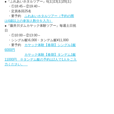
●『ふれあいホタルツアー』6(土)13(土)20(土)
　・①18:45～②19:40～
　・定員各回25名
　・要予約　
ふれあいホタルツアー（予約の際
は4歳以上の参加人数分を入力）
●『藤井川ダムカヤック体験ツアー』毎週土日祝
日
　・①10:00～②13:00～
　・シングル艇\6,000・タンデム艇¥11,000
　・要予約　
カヤック体験【春期】シングル1艇
6000円
カヤック体験【春期】タンデム1艇
11000円　※タンデム艇の予約は2人で1人をご入
力ください。　