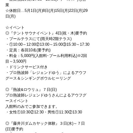
業
☆休館日…5月1日(月)8日(月)15日(月)22日(月)29
日(月)
☆イベント
◎『テントサウナイベント』4日(祝・木)要予約
・プールテラスにて(雨天時2階テラス)
・①10:00～12:00②13:00～15:00③15:30～17:30
・定員：各回10名(要予約)
・料金：5,000円(入館料･プール利用料込)※2回
目～3,500円
・ドリンクサービス付き
・プロ熱波師「レジェンドゆう」によるアウフ
グース＆シンギングボウルヒーリング
◎『熱波&ロウリュ』７日(日)
プロ熱波師レジェンドゆうさんによるアウフグ
ースイベント
入館料のみでご参加できます。
・女性①10:30②12:30・男性①11:30②13:30
◎『藤井川ダムカヤック体験』３日(水)～７日
(日)要予約