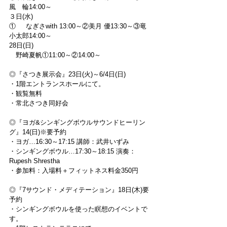
風　輪14:00～
３日(水)
①     なぎさwith 13:00～②美月 優13:30～③竜 
小太郎14:00～
28日(日)
　野崎夏帆①11:00～②14:00～
◎『さつき展示会』23日(火)～6/4日(日)
・1階エントランスホールにて。
・観覧無料
・常北さつき同好会
◎『ヨガ&シンギングボウルサウンドヒーリン
グ』14(日)※要予約
・ヨガ…16:30～17:15 講師：武井いずみ
・シンギングボウル…17:30～18:15 演奏：
Rupesh Shrestha
・参加料：入場料＋フィットネス料金350円
◎『7サウンド・メディテーション』18日(木)要
予約
・シンギングボウルを使った瞑想のイベントで
す。