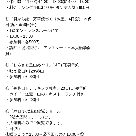
・①9:30～11:00②11:30～13:00③14:00～15:30
・料金：シングル艇3,900円 タンデム艇6,800円
◎『貝がら絵・万華鏡づくり教室』4日(祝・木)5
日(祝・金)6日(土)
・1階エントランスホールにて
・10:00～15:00
・参加料：各500円
・講師：堤 徳郎(シニアマスター・日本貝類学会
員)
◎『しろさと里山めぐり』14日(日)要予約
・映え登山inおかめ山
・参加料：6,000円
◎『鶏足山トレッキング教室』28日(日)要予約
・ガイド・送迎・山のテキスト・ランチ付き
・参加料：5,200円
◎『ホロルの湯♨歌謡ショー♪』
・2階大広間ステージにて
・入館料のみでご観覧できます。
２日(火)
①咲良えつこ13:00～②岡田しのぶ13:30～③