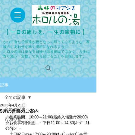
​【 一日の癒しを、一生の宝物に 】
かつて来た子供達が親となって帰ってくるような、家
族のしあわせを紡ぐ場所になれるように
ホロルの湯は単なる日帰り温泉施設ではなく、人生に
寄り添う「宝物」であり続けることを目指します。
記事
全ての記事
2023年4月21日
全ての記事
5月の営業のご案内
☆営業時間…10:00～21:00(最終入場受付20:00)
お知らせ
☆お食事2階食堂…・平日11:00～14:30(ｵｰﾀﾞｰｽﾄ
イベント
ｯﾌﾟ)
　土日祝日のみ17:00～20:00(ｵｰﾀﾞｰｽﾄｯﾌﾟ)も営