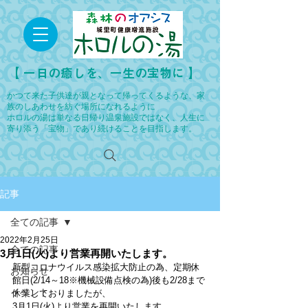
​【 一日の癒しを、一生の宝物に 】
かつて来た子供達が親となって帰ってくるような、家
族のしあわせを紡ぐ場所になれるように
ホロルの湯は単なる日帰り温泉施設ではなく、人生に
寄り添う「宝物」であり続けることを目指します。
記事
全ての記事
2022年2月25日
全ての記事
3月1日(火)より営業再開いたします。
新型コロナウイルス感染拡大防止の為、定期休
お知らせ
館日(2/14～18※機械設備点検の為)後も2/28まで
イベント
休業しておりましたが、
3月1日(火)より営業を再開いたします。