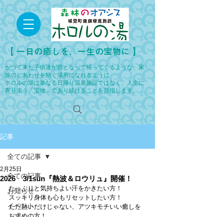
​【 一日の癒しを、一生の宝物に 】
かつて来た子供達が親となって帰ってくるような、家
族のしあわせを紡ぐ場所になれるように
ホロルの湯は単なる日帰り温泉施設ではなく、人生に
寄り添う「宝物」であり続けることを目指します。
記事
全ての記事
2月25日
全ての記事
2026 3/1sun『熱波＆ロウリュ』開催！
たっぷりと気持ちよい汗をかきたい方！
お知らせ
スッキリ身体も心もリセットしたい方！
イベント
ただ熱いだけじゃない、アツキモチいい癒しを
お求めの方！