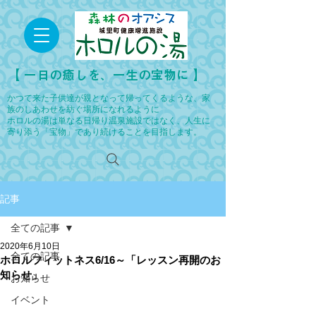
​【 一日の癒しを、一生の宝物に 】
かつて来た子供達が親となって帰ってくるような、家
族のしあわせを紡ぐ場所になれるように
ホロルの湯は単なる日帰り温泉施設ではなく、人生に
寄り添う「宝物」であり続けることを目指します。
記事
全ての記事
2020年6月10日
全ての記事
ホロルフィットネス6/16～「レッスン再開のお
知らせ」
お知らせ
イベント