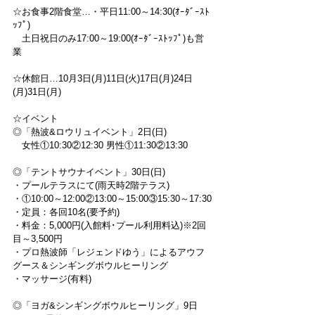
☆お食事2階食堂…・平日11:00～14:30(ｵｰﾀﾞｰｽﾄ
ｯﾌﾟ)
　土日祝日のみ17:00～19:00(ｵｰﾀﾞｰｽﾄｯﾌﾟ)も営
業
☆休館日…10月3日(月)11日(火)17日(月)24日
(月)31日(月)
☆イベント
◎「熱波&ロウリュイベント」2日(日)
　女性①10:30②12:30 男性①11:30②13:30
◎「テントサウナイベント」30日(日)
・プールテラスにて(雨天時2階テラス)
・①10:00～12:00②13:00～15:00③15:30～17:30
・定員：各回10名(要予約)
・料金：5,000円(入館料･プール利用料込)※2回
目～3,500円
・プロ熱波師「レジェンドゆう」によるアウフ
グース＆シンギングボウルヒーリング
・マッサージ(有料)
◎「ヨガ&シンギングボウルヒーリング」9日