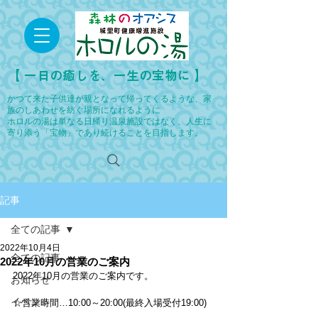
​【 一日の癒しを、一生の宝物に 】
かつて来た子供達が親となって帰ってくるような、家
族のしあわせを紡ぐ場所になれるように
ホロルの湯は単なる日帰り温泉施設ではなく、人生に
寄り添う「宝物」であり続けることを目指します。
記事
全ての記事
2022年10月4日
全ての記事
2022年10月の営業のご案内
2022年10月の営業のご案内です。
お知らせ
イベント
☆営業時間…10:00～20:00(最終入場受付19:00)