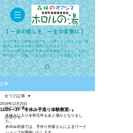
​【 一日の癒しを、一生の宝物に 】
かつて来た子供達が親となって帰ってくるような、家
族のしあわせを紡ぐ場所になれるように
ホロルの湯は単なる日帰り温泉施設ではなく、人生に
寄り添う「宝物」であり続けることを目指します。
記事
全ての記事
2019年12月25日
全ての記事
12/25～27『冬休み手造り体験教室♪』
冬休みに入り令和元年もあと僅かとなりまし
お知らせ
た。
イベント
ホロルの湯では、手作り作家さんによるワーク
ショップを開催いたします。