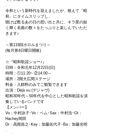
.
令和という新時代を迎えましたが、敢えて「昭
和」にタイムスリップし、
聴けば甦るあの日の思い出と共に、キラ星の如
く輝く名曲の数々をたっぷりと楽しんでいただ
きます♪
.
～第119回ホロルまつり～
(毎月第4日曜日開催)
.
☆『昭和歌謡ショー♪』
日時：令和元年12月22日(日)
時間：①11:20~ ②14:00～
場所：2階大広間ステージ
料金：入館料のみでご観覧できます
出演：Déjà vu (デジャヴ)
昭和30年代～50年代を中心とした昭和歌謡を演
奏しているバンドです
【メンバー】
Vo：中村詠子･Vo：ベム･Sax：中村浩･Gt：
Hachey岡田
Dr：高階昌之･Key：加藤佐代子･Ba：加藤光明
.