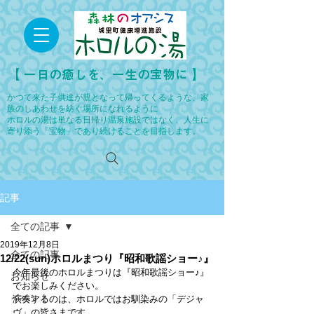
​【 一日の癒しを、一生の宝物に 】
かつて来た子供達が親となって帰ってくるような、家
族のしあわせを紡ぐ場所になれるように
ホロルの湯は単なる日帰り温泉施設ではなく、人生に
寄り添う「宝物」であり続けることを目指します。
記事
全ての記事
2019年12月8日
全ての記事
12/22(sun)ホロルまつり『昭和歌謡ショー♪』
今年最後のホロルまつりは『昭和歌謡ショー♪』
お知らせ
でお楽しみください。
イベント
演奏するのは、ホロルではお馴染みの「デジャ
ヴ」の皆さまです。