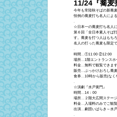
11/24『
今年も常陸秋そばの新蕎麦
恒例の蕎麦打ち名人によ
.
☆日本一の蕎麦打ち名人
第６回「全日本素人そば打
す。蕎麦を打つ人はもち
名人の打った蕎麦も限定
.
時間…①11:00 ②12:00
場所…1階エントランスホ
料金…無料で観覧できま
販売…ぶっかけおろし蕎麦(5
食券…10時から販売(なく
.
☆演劇『水戸黄門』
時間…14：00
場所…２階大広間ステー
料金…入場料のみでご観
出演…劇団いばらき～水
.