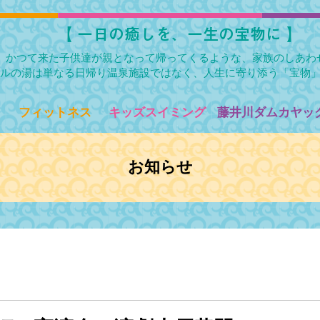
​【 一日の癒しを、一生の宝物に 】
かつて来た子供達が親となって帰ってくるような、家族のしあわ
ルの湯は単なる日帰り温泉施設ではなく、人生に寄り添う「宝物
フィットネス
キッズスイミング
藤井川ダムカヤック
お知らせ