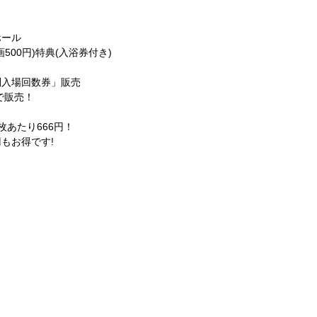
ホール
500円)特典(入浴券付き)
別入場回数券」販売
で販売！
枚あたり666円！
円もお得です!