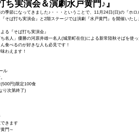
蕎麦打ち実演会＆演劇水戸黄門♪』
の季節になってきました♪・・・ということで、11月24日(日)の『ホ
る『そば打ち実演会』と2階ステージでは演劇『水戸黄門』を開催いたし
による『そば打ち実演会』
ち名人」優勝の河原井雄一名人(城里町在住)による新常陸秋そばを使
ろん食べるのが好きな人も必見です！
で味わえます！
ール
す。
00円)限定100食
なり次第終了)
ジ
覧できます
戸黄門～