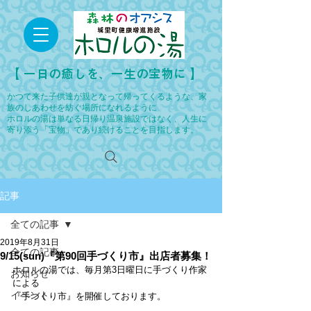
​【 一日の癒しを、一生の宝物に 】
かつて来た子供達が親となって帰ってくるような、家
族のしあわせを紡ぐ場所になれるように
ホロルの湯は単なる日帰り温泉施設ではなく、人生に
寄り添う「宝物」であり続けることを目指します。
記事
全ての記事
2019年8月31日
全ての記事
9/15(sun)『第90回手づくり市』出店者募集！
ホロルの湯では、毎月第3日曜日に手づくり作家
お知らせ
による
イベント
『手づくり市』を開催しております。