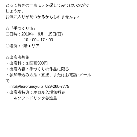
とっておきの一点モノを探してみてはいかがで
しょうか。
お気に入りが見つかるかもしれませんよ♪
☆『手づくり市』
〇日時：2019年　9月　15日(日)
               10：00～17：00
〇場所：2階エリア
☆出店者募集
・出店料：１区画500円
・出店内容：手づくりの作品に限る
・参加申込み方法：直接、またはお電話･メール
で
　info@hororunoyu.p  029-288-7775
・出店者特典：ホロル入場無料券
　　＆ソフトドリンク券進呈