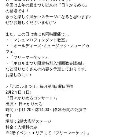
今回は去年の夏まつり以来の『日々かりめろ』
の登場です！
きっと楽しく温かいステージになると思います♪
ぜひお越しくださいませ(^^♪
また、この日は他にも同時開催で…
・「マシュマロフォンダント教室」
・「オールディーズ･ミュージック･レコードカ
フェ」
・「フリーマーケット♪」
・「ホロルまつり限定特別入場回数券販売!」
など盛りだくさんの内容を予定しております。
お楽しみに～♪
○『ホロルまつり』毎月第4日曜日開催
2月2４日（日）
『日々かりめろコンサート♪』
出演： 日々かりめろ
時間：①11:20～②14:00～(各30分間の公演で
す）
場所：2階大広間ステージ
料金：入場料のみ
※2階イベントエリアにて『フリーマーケット』