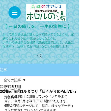
​【 一日の癒しを、一生の宝物に 】
かつて来た子供達が親となって帰ってくるような、家
族のしあわせを紡ぐ場所になれるように
ホロルの湯は単なる日帰り温泉施設ではなく、人生に
寄り添う「宝物」であり続けることを目指します。
記事
全ての記事
2019年2月13日
全ての記事
2/24(sun)ホロルまつり『日々かりめろLIVE♪』
毎月第4日曜日に開催している『ホロルまつ
お知らせ
り』、今月2月は24日(日)に開催いたします。
イベント
2階大広間ステージにて、毎月、様々なアーティ
ストに出演していただいております。