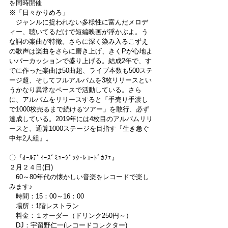
を同時開催
※「日々かりめろ」
　ジャンルに捉われない多様性に富んだメロデ
ィー、聴いてるだけで短編映画が浮かぶよ。う
な詞の楽曲が特徴。さらに深く染み入るこずえ
の歌声は楽曲をさらに磨き上げ、きくPが心地よ
いパーカッションで盛り上げる。結成2年で、す
でに作った楽曲は50曲超、ライブ本数も500ステ
ージ超、そしてフルアルバムを3枚リリースとい
うかなり異常なペースで活動している。さら
に、アルバムをリリースすると「手売り手渡し
で1000枚売るまで続けるツアー」を敢行、必ず
達成している。2019年には4枚目のアルバムリリ
ースと、通算1000ステージを目指す『生き急ぐ
中年2人組』。
〇『ｵｰﾙﾃﾞｨｰｽﾞﾐｭｰｼﾞｯｸ･ﾚｺｰﾄﾞｶﾌｪ』
２月２４日(日)
　60～80年代の懐かしい音楽をレコードで楽し
みます♪
　時間：15：00～16：00
　場所：1階レストラン
　料金：１オーダー（ドリンク250円～）
　DJ：宇留野仁一(レコードコレクター)