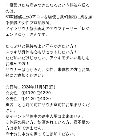
一度受けたら病みつきになるという熱波を送る
のは、
600種類以上のアロマを駆使し変幻自在に風を操
る伝説の女性プロ熱波師、
ドイツサウナ協会認定のアウフギーサー「レジ
ェンドゆう」さんです。
たっぷりと気持ちよい汗をかきたい方！
スッキリ身体も心もリセットしたい方！
ただ熱いだけじゃない、アツキモチいい癒しを
お求めの方！
サウナーはもちろん、女性、未体験の方もお気
軽にご参加ください♪
☆日時…2024年11月3日(日)
☆女性…①10:30 ②12:30
☆男性…①11:30 ②13:30
※各回とも時間前にサウナ室前にお集まりくだ
さい。
※イベント開催中の途中入場は出来ません。
※体調の悪い方、飲酒されている方、寝不足の
方は参加できません。
※十分に水分を摂ってご参加ください。