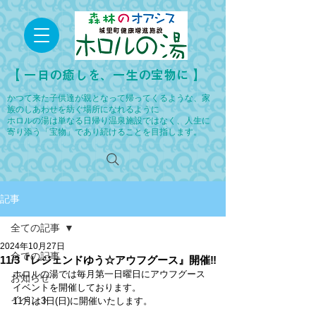
​【 一日の癒しを、一生の宝物に 】
かつて来た子供達が親となって帰ってくるような、家
族のしあわせを紡ぐ場所になれるように
ホロルの湯は単なる日帰り温泉施設ではなく、人生に
寄り添う「宝物」であり続けることを目指します。
記事
全ての記事
2024年10月27日
全ての記事
11/3『レジェンドゆう☆アウフグース』開催‼
ホロルの湯では毎月第一日曜日にアウフグース
お知らせ
イベントを開催しております。
イベント
11月は3日(日)に開催いたします。