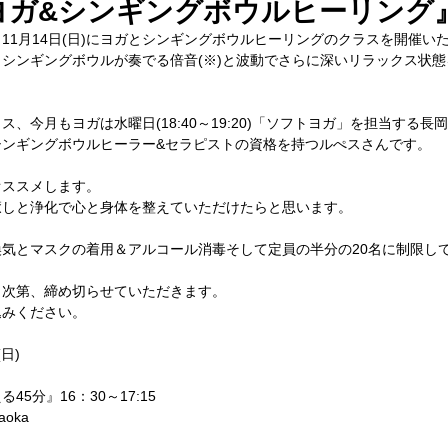
日)『ヨガ&シンギングボウルヒーリング
11月14日(日)にヨガとシンギングボウルヒーリングのクラスを開催い
シンギングボウルが奏でる倍音(※)と波動でさらに深いリラックス状
、今月もヨガは水曜日(18:40～19:20)「ソフトヨガ」を担当する長
シンギングボウルヒーラー&セラピストの資格を持つルぺスさんです。
オススメします。
癒しと浄化で心と身体を整えていただけたらと思います。
気とマスクの着用＆アルコール消毒そして定員の半分の20名に制限し
り次第、締め切らせていただきます。
込みください。
日)
5分』16：30～17:15
oka