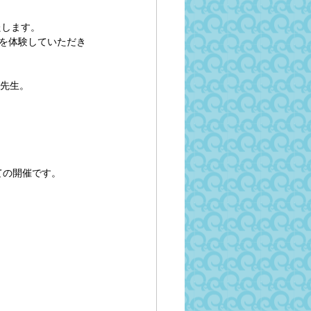
』
たします。
態を体験していただき
岡先生。
ての開催です。