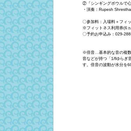
②『シンギングボウルで心をと
・演奏：Rupesh Shrestha
〇参加料：入場料＋フィッ
※フィットネス利用券(6
〇予約お申込み：029-2
※倍音…基本的な音の複
音などが持つ「1/fゆら
す。倍音の波動が水分を6