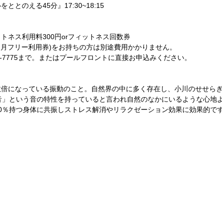
とのえる45分』17:30~18:15
トネス利用料300円orフィットネス回数券
ヵ月フリー利用券)をお持ちの方は別途費用かかりません。
88-7775まで。またはプールフロントに直接お申込みください。
数倍になっている振動のこと。自然界の中に多く存在し、小川のせせら
ぎ音」という音の特性を持っていると言われ自然のなかにいるような心地
0％持つ身体に共振しストレス解消やリラクゼーション効果に効果的で