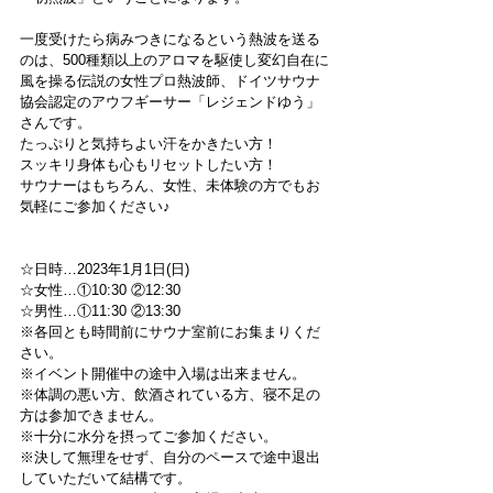
一度受けたら病みつきになるという熱波を送る
のは、500種類以上のアロマを駆使し変幻自在に
風を操る伝説の女性プロ熱波師、ドイツサウナ
協会認定のアウフギーサー「レジェンドゆう」
さんです。
たっぷりと気持ちよい汗をかきたい方！
スッキリ身体も心もリセットしたい方！
サウナーはもちろん、女性、未体験の方でもお
気軽にご参加ください♪
☆日時…2023年1月1日(日)
☆女性…①10:30 ②12:30
☆男性…①11:30 ②13:30
※各回とも時間前にサウナ室前にお集まりくだ
さい。
※イベント開催中の途中入場は出来ません。
※体調の悪い方、飲酒されている方、寝不足の
方は参加できません。
※十分に水分を摂ってご参加ください。
※決して無理をせず、自分のペースで途中退出
していただいて結構です。