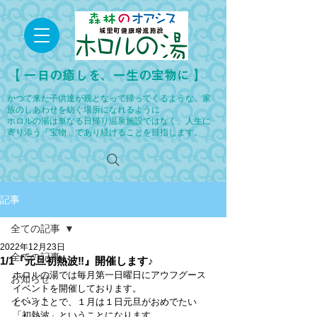
​【 一日の癒しを、一生の宝物に 】
かつて来た子供達が親となって帰ってくるような、家
族のしあわせを紡ぐ場所になれるように
ホロルの湯は単なる日帰り温泉施設ではなく、人生に
寄り添う「宝物」であり続けることを目指します。
記事
全ての記事
2022年12月23日
全ての記事
1/1『元旦初熱波‼』開催します♪
ホロルの湯では毎月第一日曜日にアウフグース
お知らせ
イベントを開催しております。
イベント
ということで、１月は１日元旦がおめでたい
「初熱波」ということになります。