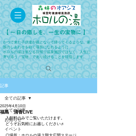
​【 一日の癒しを、一生の宝物に 】
かつて来た子供達が親となって帰ってくるような、家
族のしあわせを紡ぐ場所になれるように
ホロルの湯は単なる日帰り温泉施設ではなく、人生に
寄り添う「宝物」であり続けることを目指します。
記事
全ての記事
2025年4月10日
全ての記事
福島 清香LIVE
入館料のみでご覧いただけます。
お知らせ
どうぞお気軽にお越しください♬
イベント
◎場所：ホロルの湯２階大広間ステージ