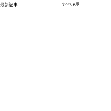
すべて表示
最新記事
城里町健康増進施設 ホロルの湯
〒311-4314
茨城県東茨城郡城里町下古内1829-3
TEL：029-288-7775 FAX：029-288-7726
© 2017 Hororunoyu All Rights Reserved.