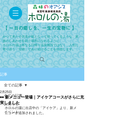
​【 一日の癒しを、一生の宝物に 】
かつて来た子供達が親となって帰ってくるような、家
族のしあわせを紡ぐ場所になれるように
ホロルの湯は単なる日帰り温泉施設ではなく、人生に
寄り添う「宝物」であり続けることを目指します。
記事
全ての記事
2月25日
全ての記事
👀 新メニュー登場｜アイケアコースがさらに充
実しました
お知らせ
ホロルの湯に出店中の「アイケア」より、新メ
イベント
ニューが追加されました。