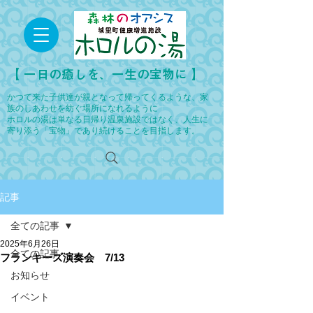
​【 一日の癒しを、一生の宝物に 】
かつて来た子供達が親となって帰ってくるような、家
族のしあわせを紡ぐ場所になれるように
ホロルの湯は単なる日帰り温泉施設ではなく、人生に
寄り添う「宝物」であり続けることを目指します。
記事
全ての記事
2025年6月26日
全ての記事
フランキーズ演奏会 7/13
お知らせ
イベント