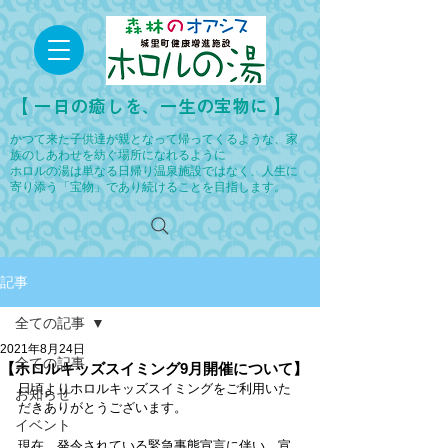
​【 一日の癒しを、一生の宝物に 】
かつて来た子供達が親となって帰ってくるような、家
族のしあわせを紡ぐ場所になれるように
ホロルの湯は単なる日帰り温泉施設ではなく、人生に
寄り添う「宝物」であり続けることを目指します。
記事
全ての記事
2021年8月24日
全ての記事
【ホロルキッズスイミング9月開催について】
日頃よりホロルキッズスイミングをご利用いた
お知らせ
だきありがとうございます。
イベント
現在、発令されている緊急事態宣言に伴い、宣