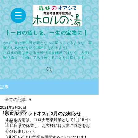
​【 一日の癒しを、一生の宝物に 】
かつて来た子供達が親となって帰ってくるような、家
族のしあわせを紡ぐ場所になれるように
ホロルの湯は単なる日帰り温泉施設ではなく、人生に
寄り添う「宝物」であり続けることを目指します。
記事
全ての記事
2021年2月26日
全ての記事
『ホロルフィットネス』3月のお知らせ
ホロルの湯は、コロナ感染対策として1月16日～
お知らせ
3月1日まで休業し、お客様には大変ご迷惑をお
イベント
かけしましたが、
3月2日(火)より営業を再開することとなりまし